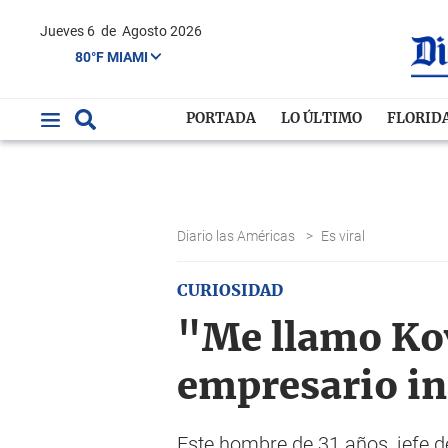
Jueves 6
de
Agosto 2026
80°F MIAMI
PORTADA
LO ÚLTIMO
FLORID
Diario las Américas
>
Es viral
CURIOSIDAD
"Me llamo Kov
empresario in
Este hombre de 31 años, jefe d