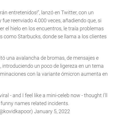
erán entretenidos!", lanzó en Twitter, con un
y fue reenviado 4.000 veces, añadiendo que, si
 el hielo en los encuentros, le traía problemas
os como Starbucks, donde se llama a los clientes
citó una avalancha de bromas, de mensajes e
a, introduciendo un poco de ligereza en un tema
aminaciones con la variante ómicron aumenta en
ral - and I feel like a mini-celeb now - thought I'll
 funny names related incidents.
(@kovidkapoor)
January 5, 2022