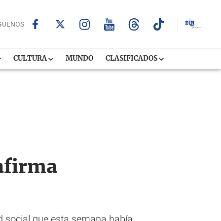
GUENOS
CULTURA
MUNDO
CLASIFICADOS
afirma
ed social que esta semana había