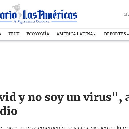
SI
A
EEUU
ECONOMÍA
AMÉRICA LATINA
DEPORTES
id y no soy un virus", 
dio
e una empresa emergente de viajes, explicó en la r