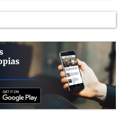
s
opias