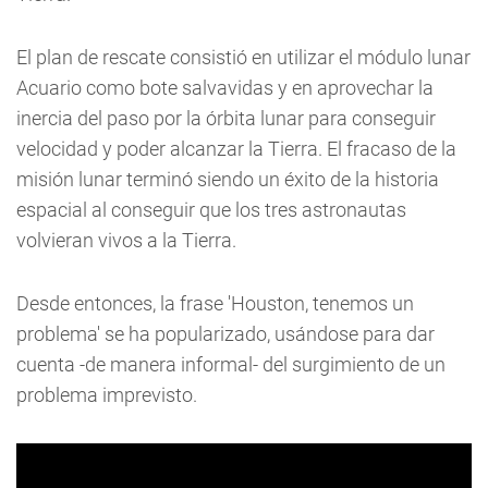
El plan de rescate consistió en utilizar el módulo lunar
Acuario como bote salvavidas y en aprovechar la
inercia del paso por la órbita lunar para conseguir
velocidad y poder alcanzar la Tierra. El fracaso de la
misión lunar terminó siendo un éxito de la historia
espacial al conseguir que los tres astronautas
volvieran vivos a la Tierra.
Desde entonces, la frase 'Houston, tenemos un
problema' se ha popularizado, usándose para dar
cuenta -de manera informal- del surgimiento de un
problema imprevisto.