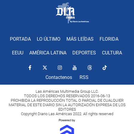
PORTADA
LO ÚLTIMO
MÁS LEÍDAS
FLORIDA
EEUU
AMÉRICA LATINA
DEPORTES
CULTURA
Contactenos
RSS
Las Américas Multimedia Group LLC.
TODOS LOS DERECHOS RESERVADOS 2016-06-13
PROHIBIDA LA REPRODUCCIÓN TOTAL O PARCIAL DE CUALQUIER
MATERIAL DE ESTE DIARIO SIN LA AUTORIZACIÓN EXPRESA DE LOS
EDITORES
Copyright Diario Las Américas 2022. All rights reserved