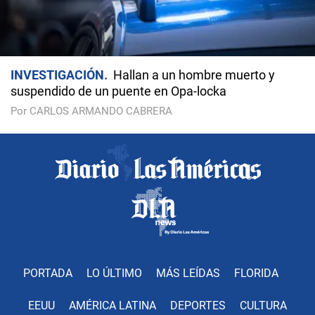
INVESTIGACIÓN
Hallan a un hombre muerto y
suspendido de un puente en Opa-locka
Por CARLOS ARMANDO CABRERA
PORTADA
LO ÚLTIMO
MÁS LEÍDAS
FLORIDA
EEUU
AMÉRICA LATINA
DEPORTES
CULTURA