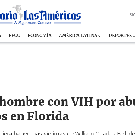
SI
A
EEUU
ECONOMÍA
AMÉRICA LATINA
DEPORTES
 hombre con VIH por ab
s en Florida
diera haber más víctimas de William Charles Bell, d