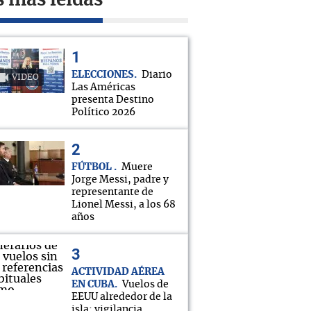
s más leídas
ELECCIONES
Diario
VIDEO
Las Américas
presenta Destino
Político 2026
FÚTBOL
Muere
Jorge Messi, padre y
representante de
Lionel Messi, a los 68
años
ACTIVIDAD AÉREA
EN CUBA
Vuelos de
EEUU alrededor de la
isla: vigilancia