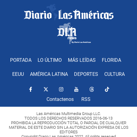
PORTADA
LO ÚLTIMO
MÁS LEÍDAS
FLORIDA
EEUU
AMÉRICA LATINA
DEPORTES
CULTURA
Contactenos
RSS
Las Américas Multimedia Group LLC.
TODOS LOS DERECHOS RESERVADOS 2016-06-13
PROHIBIDA LA REPRODUCCIÓN TOTAL O PARCIAL DE CUALQUIER
MATERIAL DE ESTE DIARIO SIN LA AUTORIZACIÓN EXPRESA DE LOS
EDITORES
Copyright Diario Las Américas 2022. All rights reserved