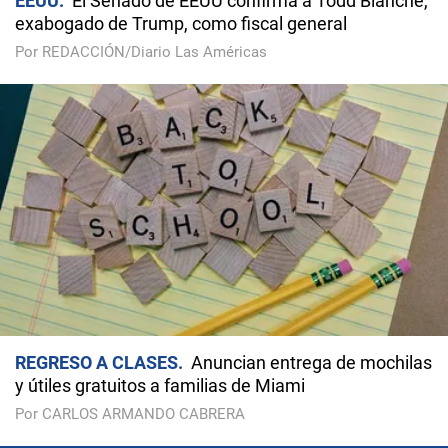
EEUU
El Senado de EEUU confirma a Todd Blanche,
exabogado de Trump, como fiscal general
Por REDACCIÓN/Diario Las Américas
REGRESO A CLASES
Anuncian entrega de mochilas
y útiles gratuitos a familias de Miami
Por CARLOS ARMANDO CABRERA