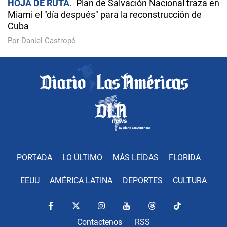
HOJA DE RUTA
Plan de Salvación Nacional traza en
Miami el "día después" para la reconstrucción de
Cuba
Por Daniel Castropé
PORTADA
LO ÚLTIMO
MÁS LEÍDAS
FLORIDA
EEUU
AMÉRICA LATINA
DEPORTES
CULTURA
Contactenos
RSS