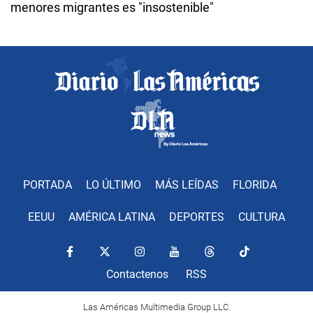
menores migrantes es "insostenible"
PORTADA
LO ÚLTIMO
MÁS LEÍDAS
FLORIDA
EEUU
AMÉRICA LATINA
DEPORTES
CULTURA
Contactenos
RSS
Las Américas Multimedia Group LLC.