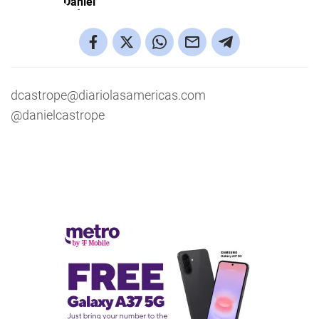
dcastrope@diariolasamericas.com
@danielcastrope