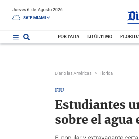
Jueves 6
de
Agosto 2026
86°F MIAMI
PORTADA
LO ÚLTIMO
FLORID
Diario las Américas
>
Florida
FIU
Estudiantes u
sobre el agua
El popular y extravagante cert