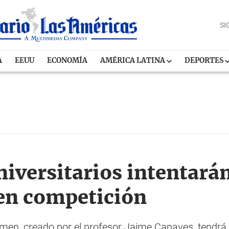
SI
A
EEUU
ECONOMÍA
AMÉRICA LATINA
DEPORTES
niversitarios intentará
 en competición
amen, creado por el profesor Jaime Canaves, tendrá 