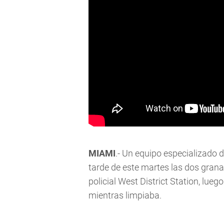
MIAMI
.- Un equipo especializado 
tarde de este martes las dos gran
policial West District Station, lue
mientras limpiaba.