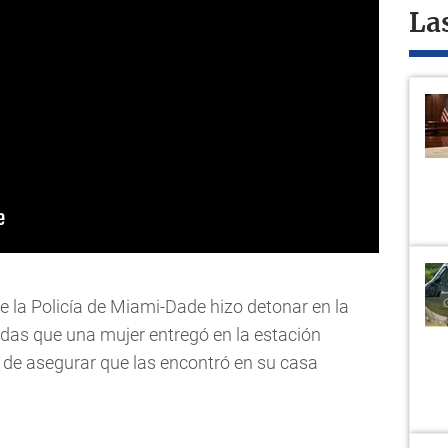
La
de la Policía de Miami-Dade hizo detonar en la
adas que una mujer entregó en la estación
go de asegurar que las encontró en su casa