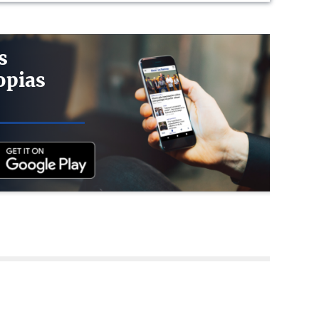
s
opias