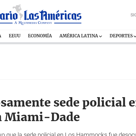
SI
A
EEUU
ECONOMÍA
AMÉRICA LATINA
DEPORTES
samente sede policial 
 Miami-Dade
uvo que la sede policial en Los Hammocks fue desoc