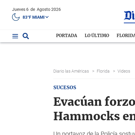
Jueves 6
de
Agosto 2026
83°F MIAMI
PORTADA
LO ÚLTIMO
FLORID
Diario las Américas
>
Florida
>
Videos
SUCESOS
Evacúan forzo
Hammocks en
Un portavoz de la Policía sost