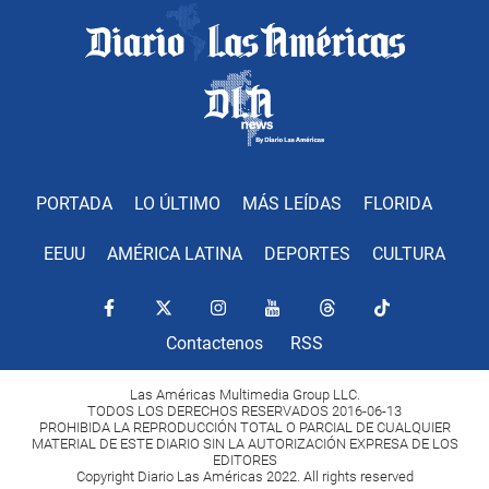
PORTADA
LO ÚLTIMO
MÁS LEÍDAS
FLORIDA
EEUU
AMÉRICA LATINA
DEPORTES
CULTURA
Contactenos
RSS
Las Américas Multimedia Group LLC.
TODOS LOS DERECHOS RESERVADOS 2016-06-13
PROHIBIDA LA REPRODUCCIÓN TOTAL O PARCIAL DE CUALQUIER
MATERIAL DE ESTE DIARIO SIN LA AUTORIZACIÓN EXPRESA DE LOS
EDITORES
Copyright Diario Las Américas 2022. All rights reserved