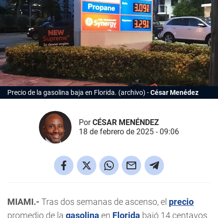
Precio de la gasolina baja en Florida. (archivo)
César Menédez
Por
CÉSAR MENÉNDEZ
18 de febrero de 2025 - 09:06
MIAMI.-
Tras dos semanas de ascenso, el
precio
promedio de la
gasolina
en
Florida
bajó 14 centavos