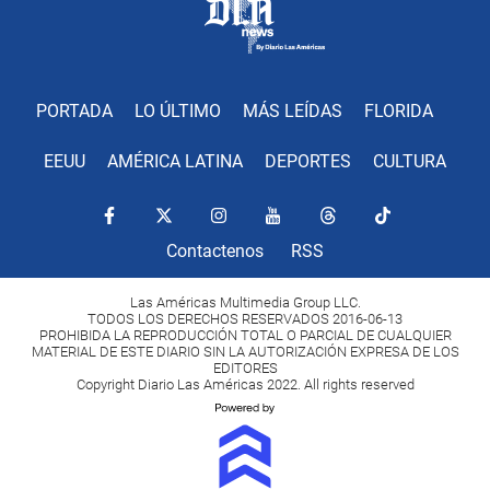
PORTADA
LO ÚLTIMO
MÁS LEÍDAS
FLORIDA
EEUU
AMÉRICA LATINA
DEPORTES
CULTURA
Contactenos
RSS
Las Américas Multimedia Group LLC.
TODOS LOS DERECHOS RESERVADOS 2016-06-13
PROHIBIDA LA REPRODUCCIÓN TOTAL O PARCIAL DE CUALQUIER
MATERIAL DE ESTE DIARIO SIN LA AUTORIZACIÓN EXPRESA DE LOS
EDITORES
Copyright Diario Las Américas 2022. All rights reserved