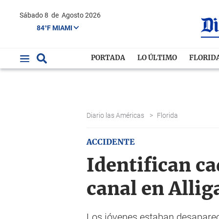
Sábado 8
de
Agosto 2026
84°F MIAMI
PORTADA
LO ÚLTIMO
FLORID
Diario las Américas
>
Florida
ACCIDENTE
Identifican ca
canal en Allig
Los jóvenes estaban desaparec