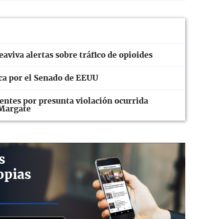
aviva alertas sobre tráfico de opioides
ica por el Senado de EEUU
ntes por presunta violación ocurrida
 Margate
s
opias