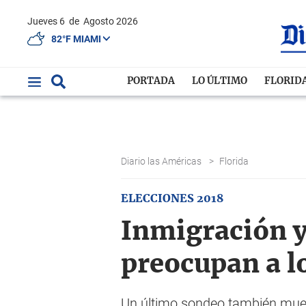
Jueves 6
de
Agosto 2026
82°F MIAMI
PORTADA
LO ÚLTIMO
FLORID
Diario las Américas
>
Florida
ELECCIONES 2018
Inmigración y
preocupan a lo
Un último sondeo también muest