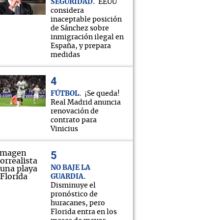
SEGURIDAD
EEUU
considera
inaceptable posición
de Sánchez sobre
inmigración ilegal en
España, y prepara
medidas
FÚTBOL
¡Se queda!
Real Madrid anuncia
renovación de
contrato para
Vinicius
NO BAJE LA
GUARDIA
Disminuye el
pronóstico de
huracanes, pero
Florida entra en los