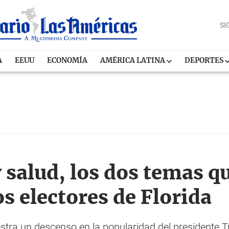
SI
A
EEUU
ECONOMÍA
AMÉRICA LATINA
DEPORTES
 salud, los dos temas q
s electores de Florida
ra un descenso en la popularidad del presidente Tru