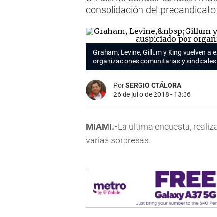
consolidación del precandidato 
Graham, Levine, Gillum y King vuelven a 
organizaciones comunitarias y sindicales
Por
SERGIO OTÁLORA
26 de julio de 2018 - 13:36
MIAMI.-
La última encuesta, realiza
varias sorpresas.