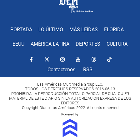
PORTADA
LO ÚLTIMO
MÁS LEÍDAS
FLORIDA
EEUU
AMÉRICA LATINA
DEPORTES
CULTURA
Contactenos
RSS
Las Américas Multimedia Group LLC.
TODOS LOS DERECHOS RESERVADOS 2016-06-13
PROHIBIDA LA REPRODUCCIÓN TOTAL O PARCIAL DE CUALQUIER
MATERIAL DE ESTE DIARIO SIN LA AUTORIZACIÓN EXPRESA DE LOS
EDITORES
Copyright Diario Las Américas 2022. All rights reserved