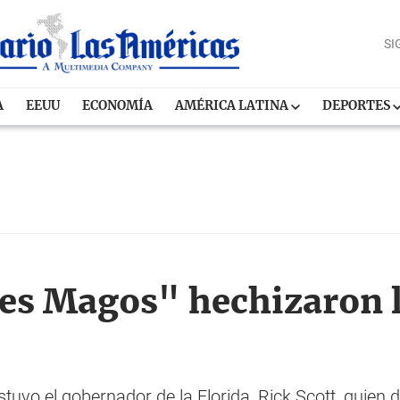
SI
A
EEUU
ECONOMÍA
AMÉRICA LATINA
DEPORTES
es Magos" hechizaron l
stuvo el gobernador de la Florida, Rick Scott, quien d