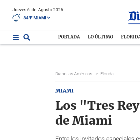
Jueves 6
de
Agosto 2026
84°F MIAMI
PORTADA
LO ÚLTIMO
FLORID
Diario las Américas
>
Florida
MIAMI
Los "Tres Rey
de Miami
Entre los invitados especiales e