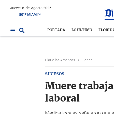
Jueves 6
de
Agosto 2026
80°F MIAMI
PORTADA
LO ÚLTIMO
FLORID
Diario las Américas
>
Florida
SUCESOS
Muere trabaja
laboral
Medios locales señalaron que e