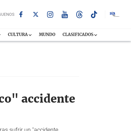
GUENOS
CULTURA
MUNDO
CLASIFICADOS
co" accidente
as sufrir un "accidente