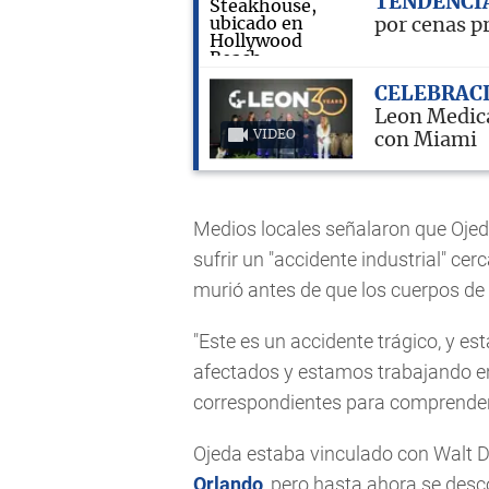
TENDENCI
por cenas p
CELEBRAC
Leon Medica
VIDEO
con Miami
Medios locales señalaron que Ojed
sufrir un "accidente industrial" ce
murió antes de que los cuerpos de 
"Este es un accidente trágico, y e
afectados y estamos trabajando en
correspondientes para comprender 
Ojeda estaba vinculado con Walt Di
Orlando
, pero hasta ahora se desco