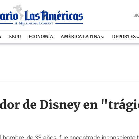
SI
A
EEUU
ECONOMÍA
AMÉRICA LATINA
DEPORTES
dor de Disney en "trági
l hombre, de 33 años, fue encontrado inconsciente tr