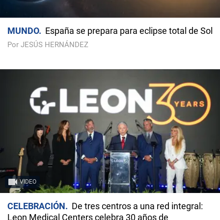
MUNDO
España se prepara para eclipse total de Sol
Por JESÚS HERNÁNDEZ
VIDEO
CELEBRACIÓN
De tres centros a una red integral:
Leon Medical Centers celebra 30 años de