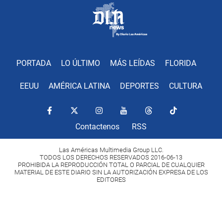
PORTADA
LO ÚLTIMO
MÁS LEÍDAS
FLORIDA
EEUU
AMÉRICA LATINA
DEPORTES
CULTURA
Contactenos
RSS
Las Américas Multimedia Group LLC.
TODOS LOS DERECHOS RESERVADOS 2016-06-13
PROHIBIDA LA REPRODUCCIÓN TOTAL O PARCIAL DE CUALQUIER
MATERIAL DE ESTE DIARIO SIN LA AUTORIZACIÓN EXPRESA DE LOS
EDITORES
Copyright Diario Las Américas 2022. All rights reserved