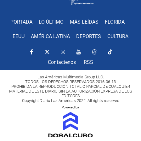
PORTADA
LO ÚLTIMO
MÁS LEÍDAS
FLORIDA
EEUU
AMÉRICA LATINA
DEPORTES
CULTURA
Contactenos
RSS
Las Américas Multimedia Group LLC.
TODOS LOS DERECHOS RESERVADOS 2016-06-13
PROHIBIDA LA REPRODUCCIÓN TOTAL O PARCIAL DE CUALQUIER
MATERIAL DE ESTE DIARIO SIN LA AUTORIZACIÓN EXPRESA DE LOS
EDITORES
Copyright Diario Las Américas 2022. All rights reserved