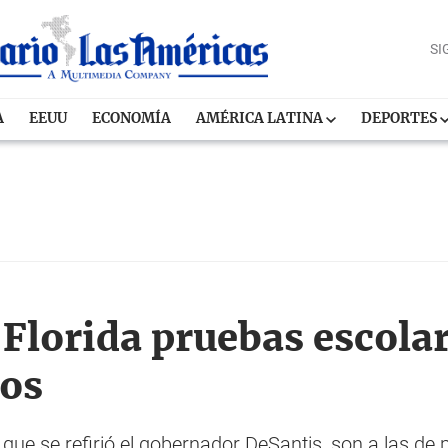
SI
A
EEUU
ECONOMÍA
AMÉRICA LATINA
DEPORTES
Florida pruebas escola
os
ue se refirió el gobernador DeSantis, son a las de p