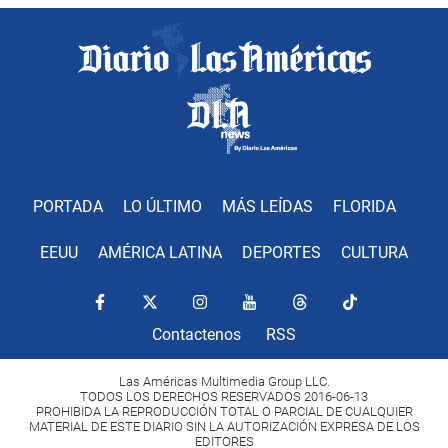
PORTADA
LO ÚLTIMO
MÁS LEÍDAS
FLORIDA
EEUU
AMÉRICA LATINA
DEPORTES
CULTURA
Contactenos
RSS
Las Américas Multimedia Group LLC.
TODOS LOS DERECHOS RESERVADOS 2016-06-13
PROHIBIDA LA REPRODUCCIÓN TOTAL O PARCIAL DE CUALQUIER
MATERIAL DE ESTE DIARIO SIN LA AUTORIZACIÓN EXPRESA DE LOS
EDITORES