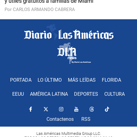
y útiles gratuitos a familias de Miami
Por CARLOS ARMANDO CABRERA
PORTADA
LO ÚLTIMO
MÁS LEÍDAS
FLORIDA
EEUU
AMÉRICA LATINA
DEPORTES
CULTURA
Contactenos
RSS
Las Américas Multimedia Group LLC.