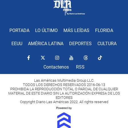
PORTADA
LO ÚLTIMO
MÁS LEÍDAS
FLORIDA
EEUU
AMÉRICA LATINA
DEPORTES
CULTURA
Contactenos
RSS
Las Américas Multimedia Group LLC.
TODOS LOS DERECHOS RESERVADOS 2016-06-13
PROHIBIDA LA REPRODUCCIÓN TOTAL O PARCIAL DE CUALQUIER
MATERIAL DE ESTE DIARIO SIN LA AUTORIZACIÓN EXPRESA DE LOS
EDITORES
Copyright Diario Las Américas 2022. All rights reserved