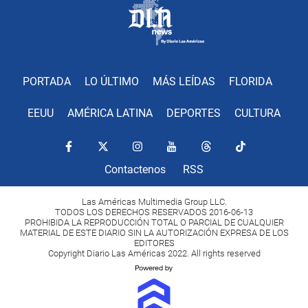
PORTADA
LO ÚLTIMO
MÁS LEÍDAS
FLORIDA
EEUU
AMÉRICA LATINA
DEPORTES
CULTURA
Contactenos
RSS
Las Américas Multimedia Group LLC.
TODOS LOS DERECHOS RESERVADOS 2016-06-13
PROHIBIDA LA REPRODUCCIÓN TOTAL O PARCIAL DE CUALQUIER
MATERIAL DE ESTE DIARIO SIN LA AUTORIZACIÓN EXPRESA DE LOS
EDITORES
Copyright Diario Las Américas 2022. All rights reserved