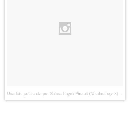
Una foto publicada por Salma Hayek Pinault (@salmahayek)
el
14 