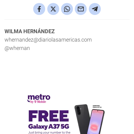
WILMA HERNÁNDEZ
whernandez@diariolasamericas.com
@whernan