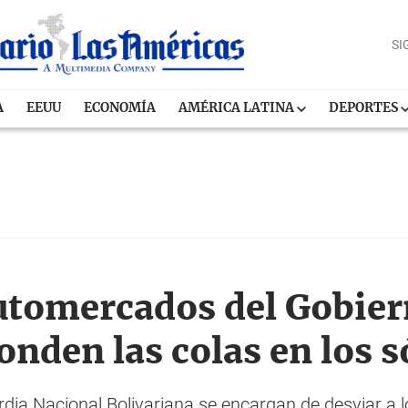
SI
A
EEUU
ECONOMÍA
AMÉRICA LATINA
DEPORTES
utomercados del Gobier
onden las colas en los 
dia Nacional Bolivariana se encargan de desviar a l