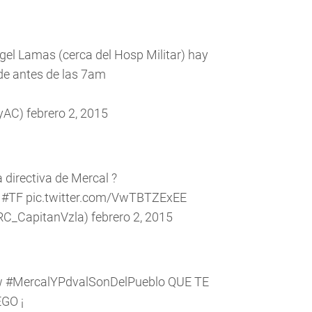
ngel Lamas (cerca del Hosp Militar) hay
sde antes de las 7am
dyAC)
febrero 2, 2015
 directiva de Mercal ?
#TF
pic.twitter.com/VwTBTZExEE
RC_CapitanVzla)
febrero 2, 2015
w
#MercalYPdvalSonDelPueblo
QUE TE
GO ¡