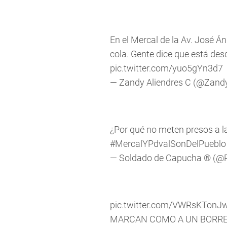
En el Mercal de la Av. José Á
cola. Gente dice que está de
pic.twitter.com/yuo5gYn3d7
— Zandy Aliendres C (@Zan
¿Por qué no meten presos a la
#MercalYPdvalSonDelPueblo
— Soldado de Capucha ® (@
pic.twitter.com/VWRsKTonJ
MARCAN COMO A UN BORRE