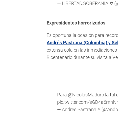
— LIBERTAD.SOBERANIA ✡ (@
Expresidentes horrorizados
Es oportuna la ocasión para record
Andrés Pastrana (Colombia) y Seb
extensa cola en las inmediaciones
Bicentenario durante su visita a V
Para
@NicolasMaduro
la tal c
pic.twitter.com/sGD4a6mn
— Andrés Pastrana A (@Andr