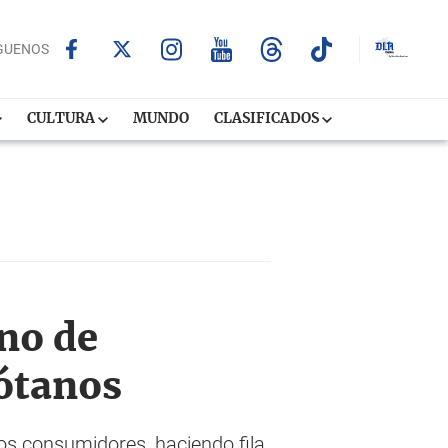
GUENOS
CULTURA
MUNDO
CLASIFICADOS
no de
sótanos
os consumidores, haciendo fila,