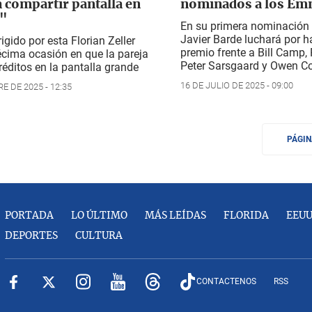
a compartir pantalla en
nominados a los Em
"
En su primera nominación
Javier Barde luchará por h
dirigido por esta Florian Zeller
premio frente a Bill Camp,
cima ocasión en que la pareja
Peter Sarsgaard y Owen C
éditos en la pantalla grande
16 DE JULIO DE 2025 - 09:00
E DE 2025 - 12:35
PÁGI
PORTADA
LO ÚLTIMO
MÁS LEÍDAS
FLORIDA
EEU
DEPORTES
CULTURA
CONTACTENOS
RSS