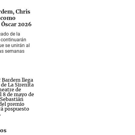
rdem, Chris
 como
s Óscar 2026
ado de la
 continuarán
e se unirán al
mas semanas
los