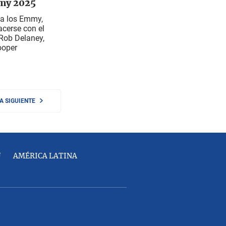
my 2025
 a los Emmy,
acerse con el
 Rob Delaney,
ooper
NA SIGUIENTE
U
AMÉRICA LATINA