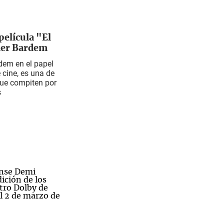
película "El
vier Bardem
rdem en el papel
 cine, es una de
que compiten por
s