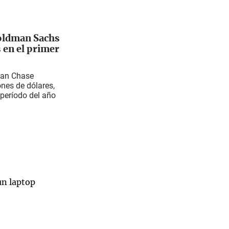
oldman Sachs
 en el primer
gan Chase
nes de dólares,
período del año