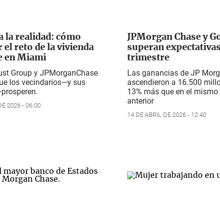
a la realidad: cómo
JPMorgan Chase y G
 el reto de la vivienda
superan expectativas
e en Miami
trimestre
ust Group y JPMorganChase
Las ganancias de JP Mor
ue los vecindarios—y sus
ascendieron a 16.500 millo
—prosperen.
13% más que en el mismo 
anterior
E 2026 - 06:00
14 DE ABRIL DE 2026 - 12:40