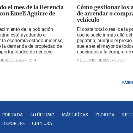
do el mes de la Herencia
Cómo gestionar los a
con Emeli Aguirre de
de arrendar o compr
vehículo
recimiento de la población
El coste total o real de la 
atina está ayudando a
coche suele ir más allá del
r la economía estadounidense,
pegatina, aunque el precio
 la demanda de propiedad de
suele ser el mayor de todo
 oportunidades de negocio
asociados a la compra de
MBRE DE 2025 - 12:14
6 DE JUNIO DE 2025 - 05:30
PÁGI
PORTADA
LO ÚLTIMO
MÁS LEÍDAS
FLORIDA
EEU
DEPORTES
CULTURA