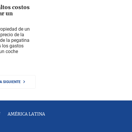
ltos costos
ar un
propiedad de un
 precio de la
 de la pegatina
s los gastos
 un coche
NA SIGUIENTE
U
AMÉRICA LATINA