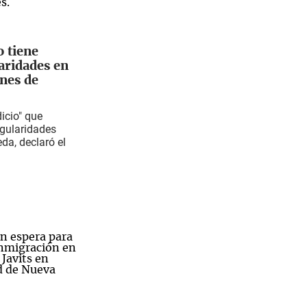
 tiene
laridades en
ones de
icio" que
egularidades
da, declaró el