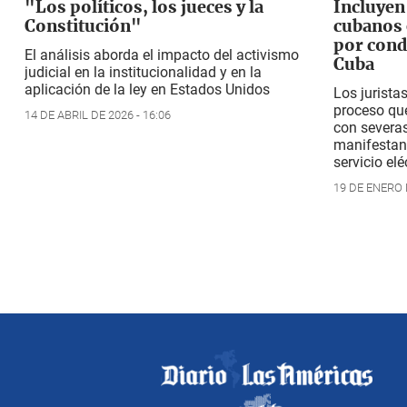
"Los políticos, los jueces y la
Incluyen 
Constitución"
cubanos 
por cond
El análisis aborda el impacto del activismo
Cuba
judicial en la institucionalidad y en la
aplicación de la ley en Estados Unidos
Los jurista
proceso qu
14 DE ABRIL DE 2026 - 16:06
con severas
manifestant
servicio elé
19 DE ENERO D