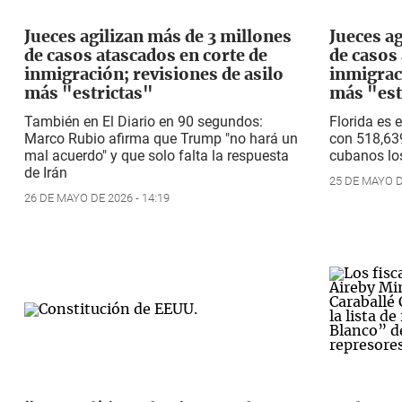
Jueces agilizan más de 3 millones
Jueces a
de casos atascados en corte de
de casos
inmigración; revisiones de asilo
inmigrac
más "estrictas"
más "est
También en El Diario en 90 segundos:
Florida es 
Marco Rubio afirma que Trump "no hará un
con 518,639
mal acuerdo" y que solo falta la respuesta
cubanos los
de Irán
25 DE MAYO DE
26 DE MAYO DE 2026 - 14:19