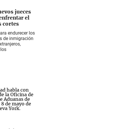
evos jueces
enfrentar el
s cortes
ara endurecer los
es de inmigración
xtranjeros,
ilos