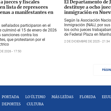
a jueces y fiscales
El Departamento de J
en lista de represores
destituye a ocho juec
enas a manifestantes en
inmigración en Nuev
Según la Asociación Nacio
Inmigración (NAIJ, por sus 
s señalados participaron en el
los ocho jueces trabajaba
e culminó el 15 de enero de 2026
de Federal Plaza en Manh
 sanciones contra los
es, que protestaron por el
2 DE DICIEMBRE DE 2025 - 21:34
ctrico
E 2026 - 17:50
PÁGI
PORTADA
LO ÚLTIMO
MÁS LEÍDAS
FLORIDA
EEU
DEPORTES
CULTURA