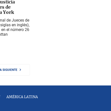
usticia
es de
a York
nal de Jueces de
siglas en inglés),
n en el número 26
attan
NA SIGUIENTE
U
AMÉRICA LATINA