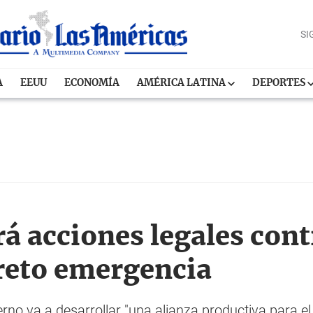
SI
A
EEUU
ECONOMÍA
AMÉRICA LATINA
DEPORTES
 acciones legales con
reto emergencia
o va a desarrollar "una alianza productiva para el 