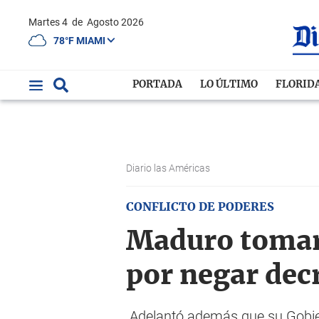
Martes 4
de
Agosto 2026
78°F MIAMI
PORTADA
LO ÚLTIMO
FLORID
Diario las Américas
CONFLICTO DE PODERES
Maduro tomará
por negar dec
Adelantó además que su Gobiern