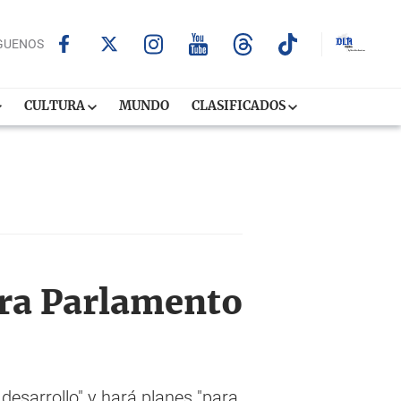
GUENOS
CULTURA
MUNDO
CLASIFICADOS
tra Parlamento
desarrollo" y hará planes "para