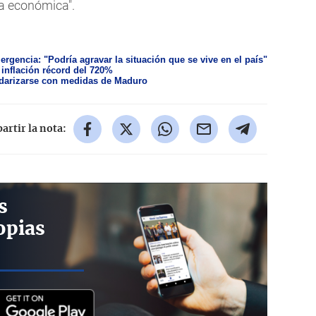
ia económica".
gencia: "Podría agravar la situación que se vive en el país"
inflación récord del 720%
lidarizarse con medidas de Maduro
rtir la nota:
s
opias