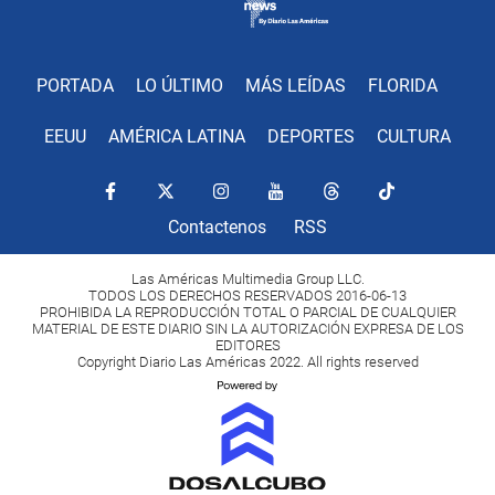
PORTADA
LO ÚLTIMO
MÁS LEÍDAS
FLORIDA
EEUU
AMÉRICA LATINA
DEPORTES
CULTURA
Contactenos
RSS
Las Américas Multimedia Group LLC.
TODOS LOS DERECHOS RESERVADOS 2016-06-13
PROHIBIDA LA REPRODUCCIÓN TOTAL O PARCIAL DE CUALQUIER
MATERIAL DE ESTE DIARIO SIN LA AUTORIZACIÓN EXPRESA DE LOS
EDITORES
Copyright Diario Las Américas 2022. All rights reserved