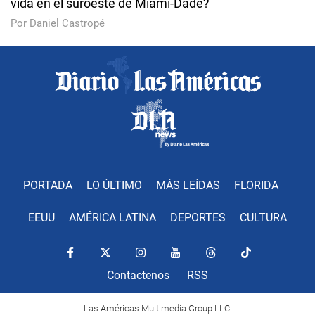
vida en el suroeste de Miami-Dade?
Por Daniel Castropé
PORTADA
LO ÚLTIMO
MÁS LEÍDAS
FLORIDA
EEUU
AMÉRICA LATINA
DEPORTES
CULTURA
Contactenos
RSS
Las Américas Multimedia Group LLC.