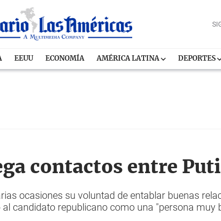
SI
A
EEUU
ECONOMÍA
AMÉRICA LATINA
DEPORTES
ega contactos entre Put
ias ocasiones su voluntad de entablar buenas relaci
 al candidato republicano como una "persona muy br