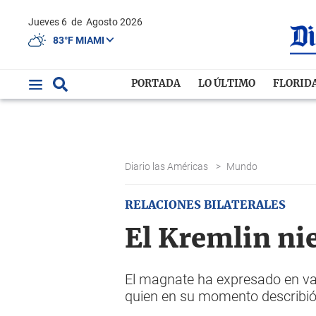
Jueves 6
de
Agosto 2026
83°F MIAMI
PORTADA
LO ÚLTIMO
FLORID
Diario las Américas
>
Mundo
RELACIONES BILATERALES
El Kremlin ni
El magnate ha expresado en var
quien en su momento describió