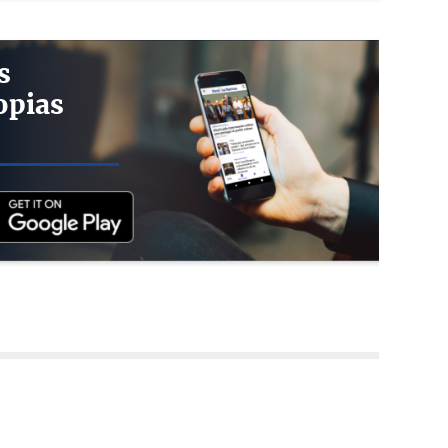
s
opias