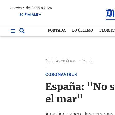
Jueves 6
de
Agosto 2026
80°F MIAMI
PORTADA
LO ÚLTIMO
FLORID
Diario las Américas
>
Mundo
CORONAVIRUS
España: "No s
el mar"
A partir de ahora, las personas 