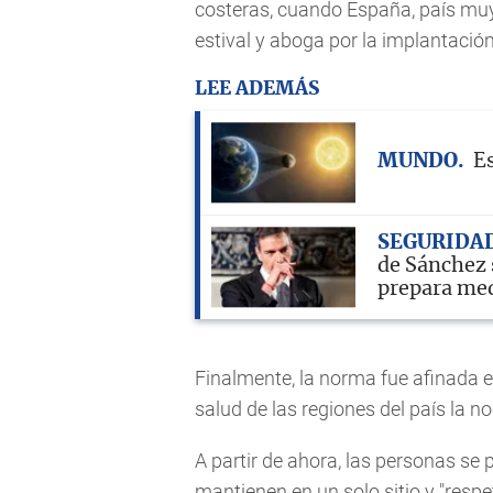
costeras, cuando
España
, país mu
estival y aboga por la implantació
LEE ADEMÁS
MUNDO
Es
SEGURIDA
de Sánchez 
prepara me
Finalmente, la norma fue afinada e
salud de las regiones del país la n
A partir de ahora, las personas se p
mantienen en un solo sitio y "resp