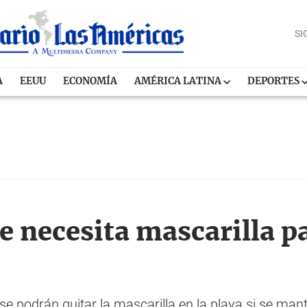
SI
A
EEUU
ECONOMÍA
AMÉRICA LATINA
DEPORTES
e necesita mascarilla p
se podrán quitar la mascarilla en la playa si se mant