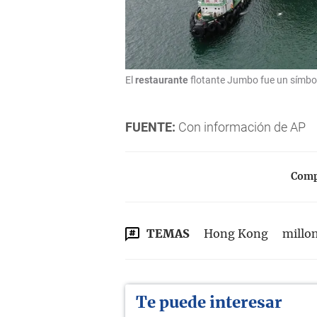
El
restaurante
flotante Jumbo fue un símb
FUENTE:
Con información de AP
Compa
TEMAS
Hong Kong
millo
Te puede interesar