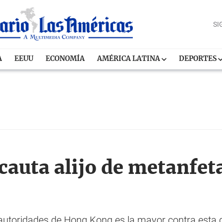
SI
A
EEUU
ECONOMÍA
AMÉRICA LATINA
DEPORTES
auta alijo de metanfet
 autoridades de Hong Kong es la mayor contra esta d