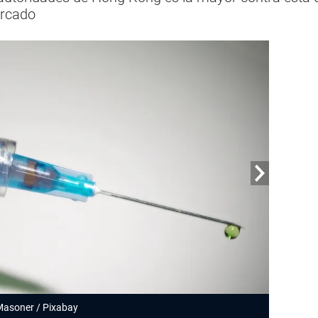
ercado
Masoner
/
Pixabay