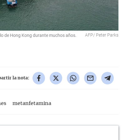
AFP/ Peter Parks
olo de Hong Kong durante muchos años.
rtir la nota:
nes
metanfetamina