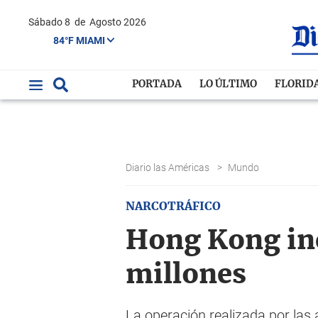
Sábado 8
de
Agosto 2026
84°F MIAMI
PORTADA
LO ÚLTIMO
FLORID
Diario las Américas
>
Mundo
NARCOTRÁFICO
Hong Kong inc
millones
La operación realizada por las