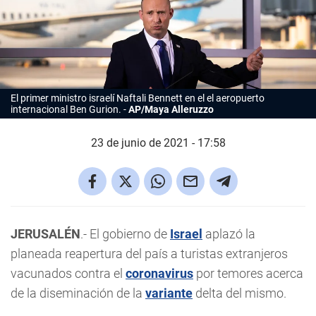
El primer ministro israelí Naftali Bennett en el el aeropuerto
internacional Ben Gurion.
AP/Maya Alleruzzo
23 de junio de 2021 - 17:58
JERUSALÉN
.- El gobierno de
Israel
aplazó la
planeada reapertura del país a turistas extranjeros
vacunados contra el
coronavirus
por temores acerca
de la diseminación de la
variante
delta del mismo.