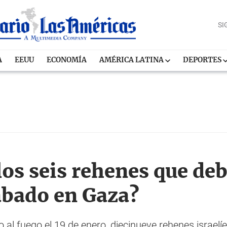
SI
A
EEUU
ECONOMÍA
AMÉRICA LATINA
DEPORTES
os seis rehenes que deb
sábado en Gaza?
o al fuego el 19 de enero, diecinueve rehenes israel