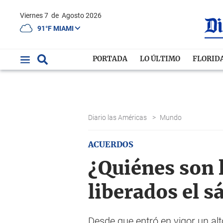
Viernes 7
de
Agosto 2026
91°F MIAMI
PORTADA
LO ÚLTIMO
FLORID
Diario las Américas
>
Mundo
ACUERDOS
¿Quiénes son l
liberados el 
Desde que entró en vigor un alt