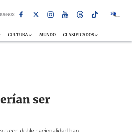
GUENOS
CULTURA
MUNDO
CLASIFICADOS
erían ser
íes o con doble nacionalidad han