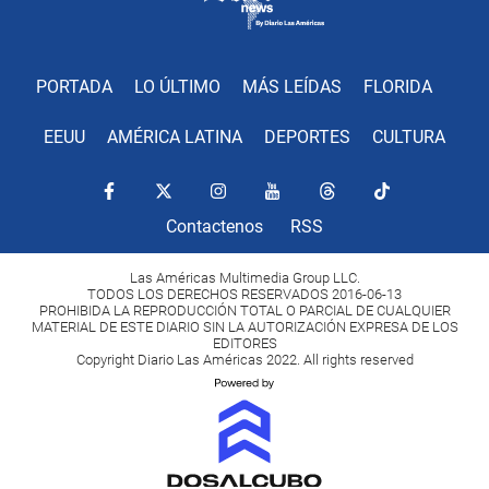
PORTADA
LO ÚLTIMO
MÁS LEÍDAS
FLORIDA
EEUU
AMÉRICA LATINA
DEPORTES
CULTURA
Contactenos
RSS
Las Américas Multimedia Group LLC.
TODOS LOS DERECHOS RESERVADOS 2016-06-13
PROHIBIDA LA REPRODUCCIÓN TOTAL O PARCIAL DE CUALQUIER
MATERIAL DE ESTE DIARIO SIN LA AUTORIZACIÓN EXPRESA DE LOS
EDITORES
Copyright Diario Las Américas 2022. All rights reserved