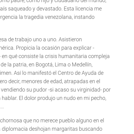
como padre, como hijo y ciudadano del mundo,
 país saqueado y devastado. Esta licencia me
rgencia la tragedia venezolana, instando
sa de trabajo uno a uno. Asistieron
ica. Propicia la ocasión para explicar -
 en qué consiste la crisis humanitaria compleja
 de la patria, en Bogotá, Lima o Medellín,
imen. Así lo manifestó el Centro de Ayuda de
ero decir, menores de edad, atrapadas en el
il, vendiendo su pudor -si acaso su virginidad- por
ablar. El dolor produjo un nudo en mi pecho,
..
ochornosa que no merece pueblo alguno en el
la diplomacia deshojan margaritas buscando