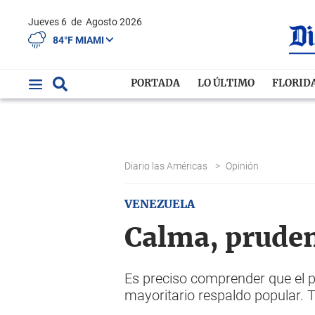
Jueves 6
de
Agosto 2026
84°F MIAMI
PORTADA
LO ÚLTIMO
FLORID
Diario las Américas
>
Opinión
VENEZUELA
Calma, pruden
Es preciso comprender que el p
mayoritario respaldo popular. 