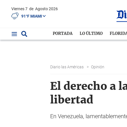
Viernes 7
de
Agosto 2026
91°F MIAMI
PORTADA
LO ÚLTIMO
FLORID
Diario las Américas
>
Opinión
El derecho a l
libertad
En Venezuela, lamentablemente 