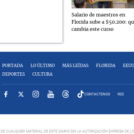
Salario de maestros en
Florida sube a $50.200: q
cambia este curso
PORTADA
LO ÚLTIMO
MÁS LEÍDAS
FLORIDA
EEU
DEPORTES
CULTURA
CONTACTENOS
RSS
DE CUALQUIER MATERIAL DE ESTE DIARIO SIN LA AUTORIZACIÓN EXPRESA DE L