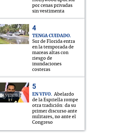
Hollywood apuesta
por cenas privadas
sin vestimenta
TENGA CUIDADO
Sur de Florida entra
en la temporada de
mareas altas con
riesgo de
inundaciones
costeras
EN VIVO
Abelardo
VIDEO
de la Espriella rompe
otra tradición: da su
primer discurso ante
militares, no ante el
Congreso