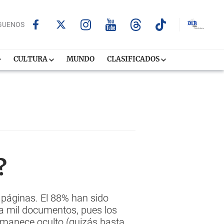
GUENOS
CULTURA
MUNDO
CLASIFICADOS
?
páginas. El 88% han sido
ta mil documentos, pues los
ermanece oculto (quizás hasta