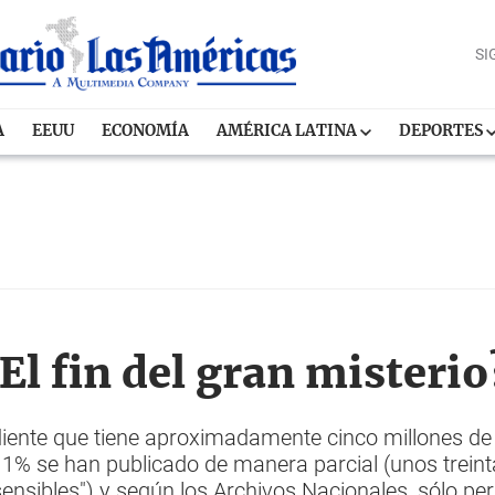
SI
A
EEUU
ECONOMÍA
AMÉRICA LATINA
DEPORTES
l fin del gran misterio
ente que tiene aproximadamente cinco millones de 
 11% se han publicado de manera parcial (unos trein
sensibles") y según los Archivos Nacionales, sólo p