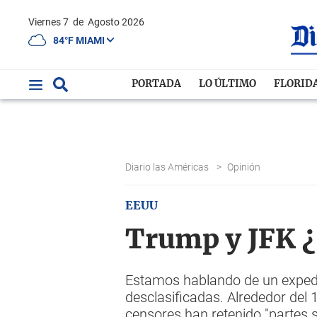
Viernes 7
de
Agosto 2026
84°F MIAMI
PORTADA
LO ÚLTIMO
FLORID
Diario las Américas
>
Opinión
EEUU
Trump y JFK ¿E
Estamos hablando de un expedi
desclasificadas. Alrededor del
censores han retenido "partes 