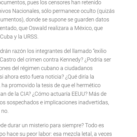
documentos, pues los censores han retenido
chivos Nacionales, sólo permanece oculto (quizás
ocumentos), donde se supone se guarden datos
tentado, que Oswald realizara a México, que
 Cuba y la URSS.
rán razón los integrantes del llamado “exilio
 Castro del crimen contra Kennedy? ¿Podría ser
iones del régimen cubano a ciudadanos
 ahora esto fuera noticia? ¿Qué diría la
, ha promovido la tesis de que el hermético
plan de la CIA? ¿Cómo actuaría EEUU? Más de
los sospechados e implicaciones inadvertidas,
 no.
ede durar un misterio para siempre? Todo es
po hace su peor labor: esa mezcla letal, a veces