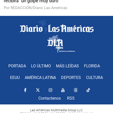
recibirá "un golpe muy duro"
Por REDACCIÓN/Diario Las Américas
PORTADA
LO ÚLTIMO
MÁS LEÍDAS
FLORIDA
EEUU
AMÉRICA LATINA
DEPORTES
CULTURA
Contactenos
RSS
Las Américas Multimedia Group LLC.