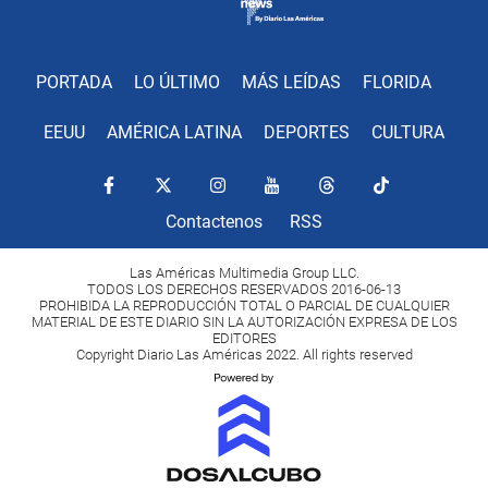
PORTADA
LO ÚLTIMO
MÁS LEÍDAS
FLORIDA
EEUU
AMÉRICA LATINA
DEPORTES
CULTURA
Contactenos
RSS
Las Américas Multimedia Group LLC.
TODOS LOS DERECHOS RESERVADOS 2016-06-13
PROHIBIDA LA REPRODUCCIÓN TOTAL O PARCIAL DE CUALQUIER
MATERIAL DE ESTE DIARIO SIN LA AUTORIZACIÓN EXPRESA DE LOS
EDITORES
Copyright Diario Las Américas 2022. All rights reserved