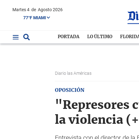
Martes 4
de
Agosto 2026
77°F MIAMI
PORTADA
LO ÚLTIMO
FLORID
Diario las Américas
OPOSICIÓN
"Represores c
la violencia (
Entrevista con el director de 