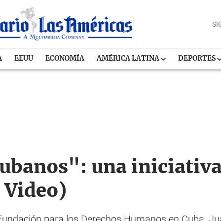
SI
A
EEUU
ECONOMÍA
AMÉRICA LATINA
DEPORTES
ubanos": una iniciativa
+ Video)
la Fundación para los Derechos Humanos en Cuba, Ju