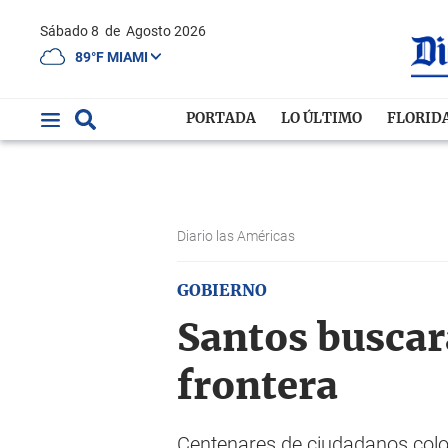
Sábado 8
de
Agosto 2026
89°F MIAMI
PORTADA
LO ÚLTIMO
FLORID
Diario las Américas
GOBIERNO
Santos buscar
frontera
Centenares de ciudadanos colom