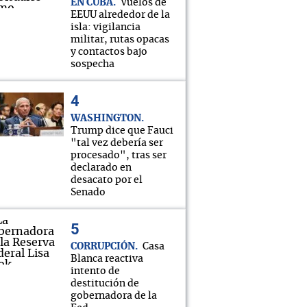
EN CUBA
Vuelos de
EEUU alrededor de la
isla: vigilancia
militar, rutas opacas
y contactos bajo
sospecha
WASHINGTON
Trump dice que Fauci
"tal vez debería ser
procesado", tras ser
declarado en
desacato por el
Senado
CORRUPCIÓN
Casa
Blanca reactiva
intento de
destitución de
gobernadora de la