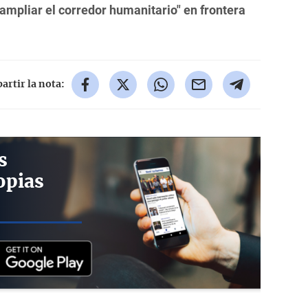
ampliar el corredor humanitario" en frontera
rtir la nota:
s
opias