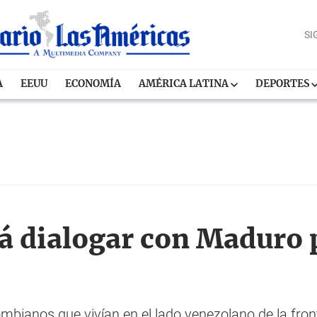
SI
A
EEUU
ECONOMÍA
AMÉRICA LATINA
DEPORTES
á dialogar con Maduro p
bianos que vivían en el lado venezolano de la fron