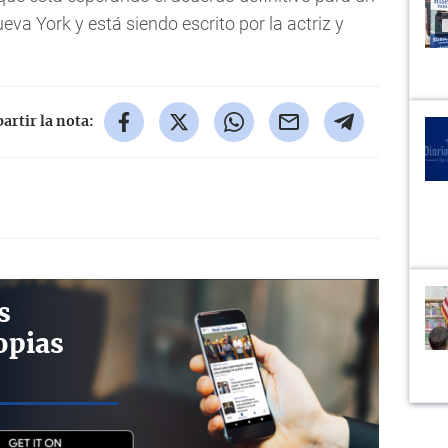
eva York y está siendo escrito por la actriz y
rtir la nota:
s
opias