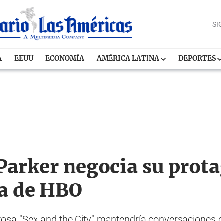
SI
A
EEUU
ECONOMÍA
AMÉRICA LATINA
DEPORTES
 Parker negocia su pro
a de HBO
itosa "Sex and the City" mantendría conversaciones