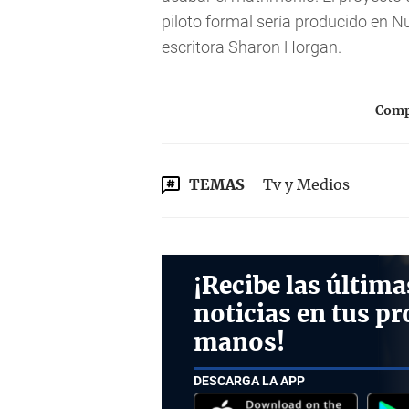
piloto formal sería producido en Nu
escritora Sharon Horgan.
Compa
TEMAS
Tv y Medios
¡Recibe las última
noticias en tus pr
manos!
DESCARGA LA APP