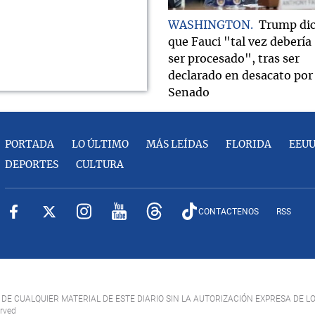
WASHINGTON
Trump di
que Fauci "tal vez debería
ser procesado", tras ser
declarado en desacato por 
Senado
PORTADA
LO ÚLTIMO
MÁS LEÍDAS
FLORIDA
EEU
DEPORTES
CULTURA
CONTACTENOS
RSS
DE CUALQUIER MATERIAL DE ESTE DIARIO SIN LA AUTORIZACIÓN EXPRESA DE L
erved