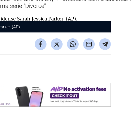
ima serie "Divorce"
arker. (AP).