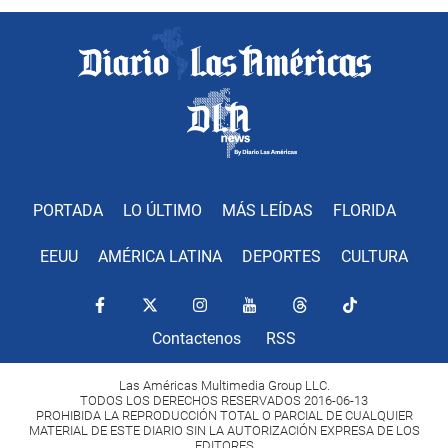
PORTADA
LO ÚLTIMO
MÁS LEÍDAS
FLORIDA
EEUU
AMÉRICA LATINA
DEPORTES
CULTURA
Contactenos
RSS
Las Américas Multimedia Group LLC.
TODOS LOS DERECHOS RESERVADOS 2016-06-13
PROHIBIDA LA REPRODUCCIÓN TOTAL O PARCIAL DE CUALQUIER
MATERIAL DE ESTE DIARIO SIN LA AUTORIZACIÓN EXPRESA DE LOS
EDITORES