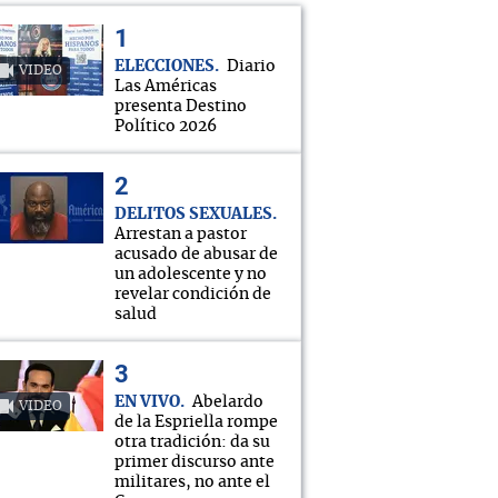
ELECCIONES
Diario
VIDEO
Las Américas
presenta Destino
Político 2026
DELITOS SEXUALES
Arrestan a pastor
acusado de abusar de
un adolescente y no
revelar condición de
salud
EN VIVO
Abelardo
VIDEO
de la Espriella rompe
otra tradición: da su
primer discurso ante
militares, no ante el