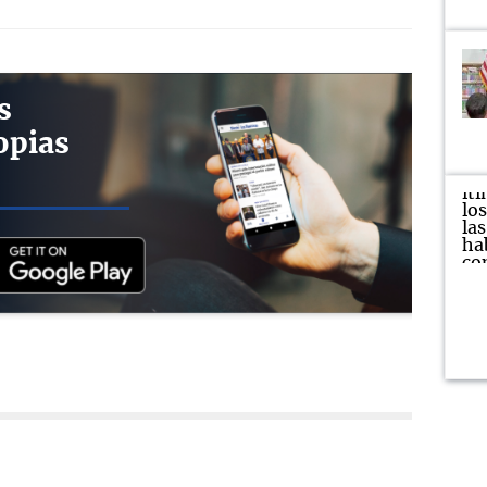
s
opias