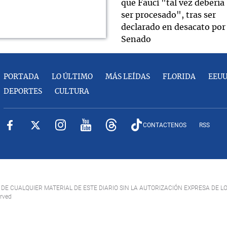
que Fauci "tal vez debería
ser procesado", tras ser
declarado en desacato por 
Senado
PORTADA
LO ÚLTIMO
MÁS LEÍDAS
FLORIDA
EEU
DEPORTES
CULTURA
CONTACTENOS
RSS
DE CUALQUIER MATERIAL DE ESTE DIARIO SIN LA AUTORIZACIÓN EXPRESA DE L
erved