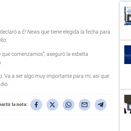
declaró a
E! New
s que tiene elegida la fecha para
llo.
de que comenzamos”, aseguró la esbelta
.
. Va a ser algo muy importante para mí, así que
dió.
rtir la nota: